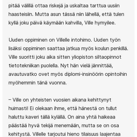
pitää välillä ottaa riskejä ja uskaltaa tarttua uusiin
haasteisiin. Mutta asun tässä niin lähellä, että tulen
kyllä joku päivä käymään kahvilla, Ville hymyilee.
Uuden oppiminen on Villelle intohimo. Uuden työn
lisäksi oppiminen saattaa jatkua myös koulun penkillä.
Ville suoritti joku aika sitten yliopiston siltaopinnot
tietotekniikan puolella. Nyt hän vielä jännittää,
avautuvatko ovet myös diplomi-insinöörin opintoihin
myöhemmin tänä vuonna.
– Ville on yhteisten vuosien aikana kehittynyt
huimasti! Ei olekaan ihme, että hänestä on tullut
haluttu kaveri tällä kylällä. On aina yhtä haikeaa
päästää hyvä tekijä menemään, mutta se on osa
kehitystä. Villelle tarjoutui hieno tilaisuus laajentaa