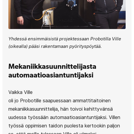
Yhdessä ensimmäisistä projektessaan Probotilla Ville
(oikealla) pääsi rakentamaan pyörityspöytää.
Mekaniikkasuunnittelijasta
automaatioasiantuntijaksi
Vaikka Ville
oli jo Probotille saapuessaan ammattitaitoinen
mekaniikkasuunnittelija, hän toivoi kehittyvänsä
uudessa työssään automaatioasiantuntijaksi. Villen
työssä oppimisen taidon puolesta kertookin paljon
se, että meille tulessaan Ville oli viimeksi