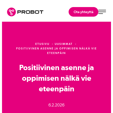
Siirry
suoraan
Probot Oy
Ota yhteyttä
sisältöön
Asiantuntijasi
robotiikkaratkaisuihin.
ETUSIVU
UUSIMMAT
POSITIIVINEN ASENNE JA OPPIMISEN NÄLKÄ VIE
ETEENPÄIN
Positiivinen asenne ja
oppimisen nälkä vie
eteenpäin
6.2.2026