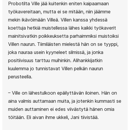
Probotilta Ville jää kuitenkin eniten kaipaamaan
työkavereitaan, mutta ei se mitään, niin jäämme
mekin ikävöimään Villeä. Villen kanssa yhdessä
koettuja hetkiä muistellessa lähes kaikki työkaverit
mainitsivatkin poikkeuksetta parhaimmiksi muistoiksi
Villen naurun. Tiimiläisten mielestä hän on se tyyppi,
joka nauraa usein kyyneleet silmissä, ja jonka
positiivisuus tarttuu muihinkin. Alihankkijatkin
kuulemma jo tunnistavat Villen pelkän naurun
perusteella.
– Ville on lähestulkoon epäilyttävän iloinen. Hän on
aina valmis auttamaan muita, ja jotenkin kummasti se
muiden auttaminen ei edes viivästytä hänen omia
töitään. Eli aivan ihme ukkeli, Jani tiivistää.