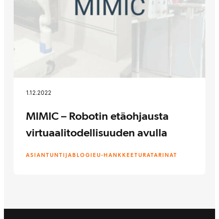
1.12.2022
MIMIC – Robotin etäohjausta
virtuaalitodellisuuden avulla
ASIANTUNTIJABLOGI
EU-HANKKEET
URATARINAT