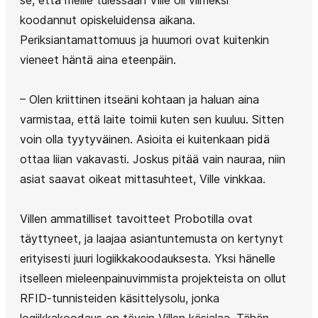
koodannut opiskeluidensa aikana.
Periksiantamattomuus ja huumori ovat kuitenkin
vieneet häntä aina eteenpäin.
– Olen kriittinen itseäni kohtaan ja haluan aina
varmistaa, että laite toimii kuten sen kuuluu. Sitten
voin olla tyytyväinen. Asioita ei kuitenkaan pidä
ottaa liian vakavasti. Joskus pitää vain nauraa, niin
asiat saavat oikeat mittasuhteet, Ville vinkkaa.
Villen ammatilliset tavoitteet Probotilla ovat
täyttyneet, ja laajaa asiantuntemusta on kertynyt
erityisesti juuri logiikkakoodauksesta. Yksi hänelle
itselleen mieleenpainuvimmista projekteista on ollut
RFID-tunnisteiden käsittelysolu, jonka
logiikkakoodaus on täysin Villen käsialaa. Tähän