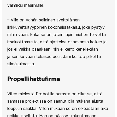
valmiiksi maailmalle.
– Ville on vähän sellainen sveitsiläinen
linkkuveitsityyppinen kokonaisratkaisu, joka pystyy
mihin vaan. Ehkä se on jotain lapin miehen tervettä
itseluottamusta, että ajattelee osaavansa kaiken ja
jos ei vaikka osaakaan, niin ei kerro kenellekään
ja sen ku vaan tekasee pois, Jani kertoo pilkettä
silmäkulmassa.
Propellihattufirma
Villen mielestä Probotilla parasta on ollut se, että
samassa projektissa on saanut olla mukana alusta
loppuun saakka. Villen mukaan se on oikeastaan aika
poikkeuksellista. Hän on päässyt rakentamaan