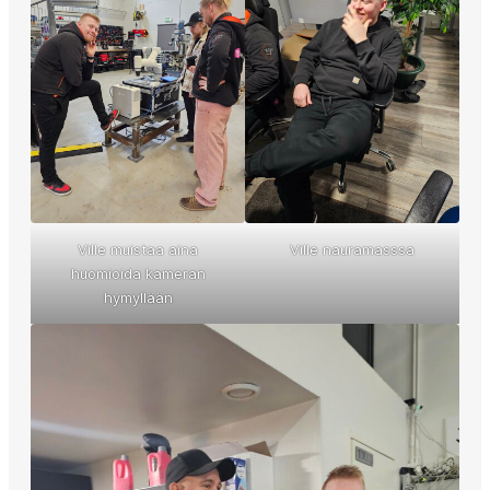
Ville muistaa aina
Ville nauramasssa
huomioida kameran
hymyllään