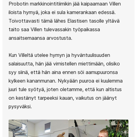
Probotin markkinointitiimikin jää kaipaamaan Villen
iloista hymyä, joka ei sula kamerankaan edessä.
Toivottavasti tämä lähes Elastisen tasolle yltävä
taito saa Villen tulevassakin työpaikassa
ansaitsemaansa arvostusta.
Kun Villeltä utelee hymyn ja hyväntuulisuuden
salaisuutta, hän jää virnistellen miettimään, olisiko
syy siinä, että hän aina ennen söi aamupuuronsa
kylkeen kananmunan. Nykyään puuroa ei kuulemma
juuri tule syötyä, joten oletamme, että kun altistus
on kestänyt tarpeeksi kauan, vaikutus on jäänyt
pysyväksi.