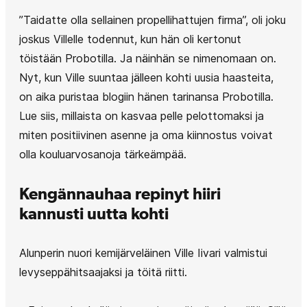
”Taidatte olla sellainen propellihattujen firma”, oli joku
joskus Villelle todennut, kun hän oli kertonut
töistään Probotilla. Ja näinhän se nimenomaan on.
Nyt, kun Ville suuntaa jälleen kohti uusia haasteita,
on aika puristaa blogiin hänen tarinansa Probotilla.
Lue siis, millaista on kasvaa pelle pelottomaksi ja
miten positiivinen asenne ja oma kiinnostus voivat
olla kouluarvosanoja tärkeämpää.
Kengännauhaa repinyt hiiri
kannusti uutta kohti
Alunperin nuori kemijärveläinen Ville Iivari valmistui
levyseppähitsaajaksi ja töitä riitti.