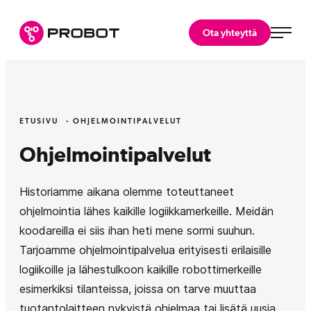
Siirry
suoraan
Probot Oy
Ota yhteyttä
sisältöön
Asiantuntijasi
robotiikkaratkaisuihin.
ETUSIVU
OHJELMOINTIPALVELUT
Ohjelmointipalvelut
Historiamme aikana olemme toteuttaneet
ohjelmointia lähes kaikille logiikkamerkeille. Meidän
koodareilla ei siis ihan heti mene sormi suuhun.
Tarjoamme ohjelmointipalvelua erityisesti erilaisille
logiikoille ja lähestulkoon kaikille robottimerkeille
esimerkiksi tilanteissa, joissa on tarve muuttaa
tuotantolaitteen nykyistä ohjelmaa tai lisätä uusia