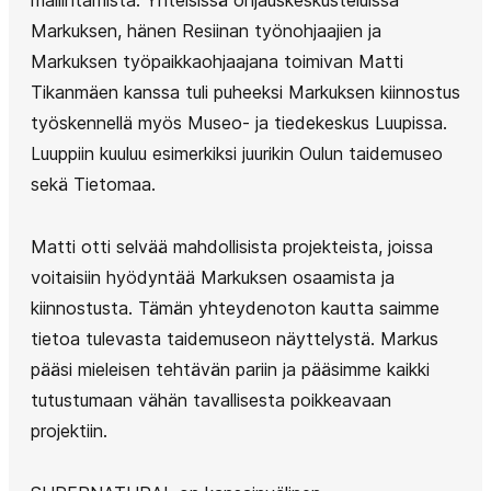
mallintamista. Yhteisissä ohjauskeskusteluissa
Markuksen, hänen Resiinan työnohjaajien ja
Markuksen työpaikkaohjaajana toimivan Matti
Tikanmäen kanssa tuli puheeksi Markuksen kiinnostus
työskennellä myös Museo- ja tiedekeskus Luupissa.
Luuppiin kuuluu esimerkiksi juurikin Oulun taidemuseo
sekä Tietomaa.
Matti otti selvää mahdollisista projekteista, joissa
voitaisiin hyödyntää Markuksen osaamista ja
kiinnostusta. Tämän yhteydenoton kautta saimme
tietoa tulevasta taidemuseon näyttelystä. Markus
pääsi mieleisen tehtävän pariin ja pääsimme kaikki
tutustumaan vähän tavallisesta poikkeavaan
projektiin.