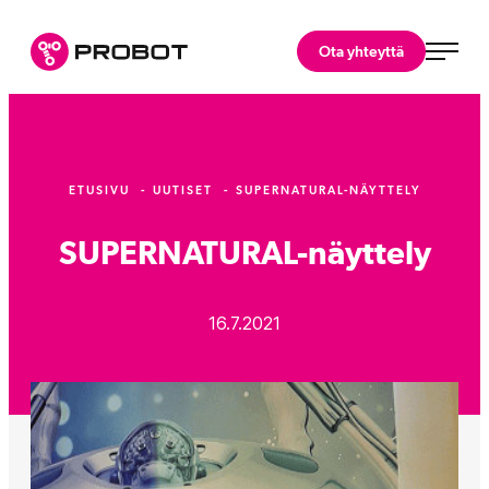
Siirry
suoraan
Probot Oy
Ota yhteyttä
sisältöön
Asiantuntijasi
robotiikkaratkaisuihin.
ETUSIVU
UUTISET
SUPERNATURAL-NÄYTTELY
SUPERNATURAL-näyttely
16.7.2021