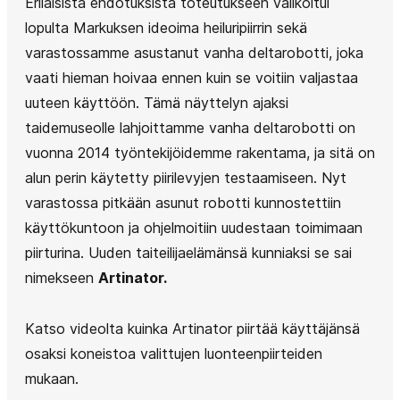
Erilaisista ehdotuksista toteutukseen valikoitui
lopulta Markuksen ideoima heiluripiirrin sekä
varastossamme asustanut vanha deltarobotti, joka
vaati hieman hoivaa ennen kuin se voitiin valjastaa
uuteen käyttöön. Tämä näyttelyn ajaksi
taidemuseolle lahjoittamme vanha deltarobotti on
vuonna 2014 työntekijöidemme rakentama, ja sitä on
alun perin käytetty piirilevyjen testaamiseen. Nyt
varastossa pitkään asunut robotti kunnostettiin
käyttökuntoon ja ohjelmoitiin uudestaan toimimaan
piirturina. Uuden taiteilijaelämänsä kunniaksi se sai
nimekseen
Artinator.
Katso videolta kuinka Artinator piirtää käyttäjänsä
osaksi koneistoa valittujen luonteenpiirteiden
mukaan.