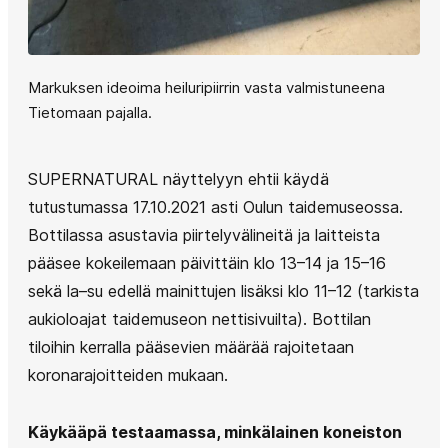
Markuksen ideoima heiluripiirrin vasta valmistuneena
Tietomaan pajalla.
SUPERNATURAL näyttelyyn ehtii käydä
tutustumassa 17.10.2021 asti Oulun taidemuseossa.
Bottilassa asustavia piirtelyvälineitä ja laitteista
pääsee kokeilemaan päivittäin klo 13–14 ja 15–16
sekä la–su edellä mainittujen lisäksi klo 11–12 (tarkista
aukioloajat taidemuseon nettisivuilta). Bottilan
tiloihin kerralla pääsevien määrää rajoitetaan
koronarajoitteiden mukaan.
Käykääpä testaamassa, minkälainen koneiston