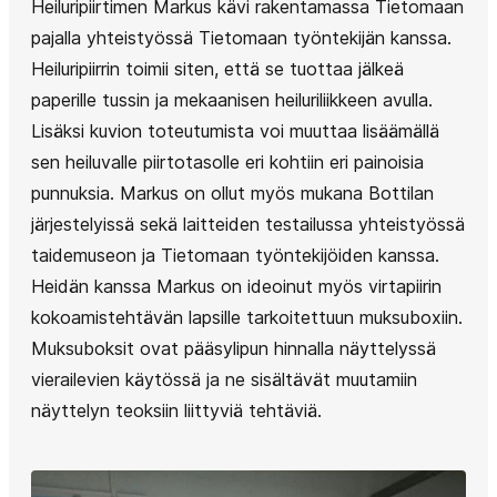
Heiluripiirtimen Markus kävi rakentamassa Tietomaan
pajalla yhteistyössä Tietomaan työntekijän kanssa.
Heiluripiirrin toimii siten, että se tuottaa jälkeä
paperille tussin ja mekaanisen heiluriliikkeen avulla.
Lisäksi kuvion toteutumista voi muuttaa lisäämällä
sen heiluvalle piirtotasolle eri kohtiin eri painoisia
punnuksia. Markus on ollut myös mukana Bottilan
järjestelyissä sekä laitteiden testailussa yhteistyössä
taidemuseon ja Tietomaan työntekijöiden kanssa.
Heidän kanssa Markus on ideoinut myös virtapiirin
kokoamistehtävän lapsille tarkoitettuun muksuboxiin.
Muksuboksit ovat pääsylipun hinnalla näyttelyssä
vierailevien käytössä ja ne sisältävät muutamiin
näyttelyn teoksiin liittyviä tehtäviä.