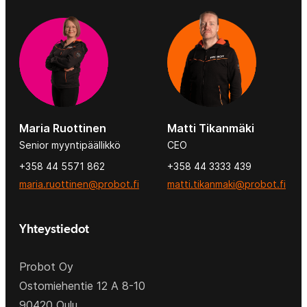
Maria Ruottinen
Matti Tikanmäki
Senior myyntipäällikkö
CEO
+358 44 5571 862
+358 44 3333 439
maria.ruottinen@probot.fi
matti.tikanmaki@probot.fi
Yhteystiedot
Probot Oy
Ostomiehentie 12 A 8-10
90420 Oulu