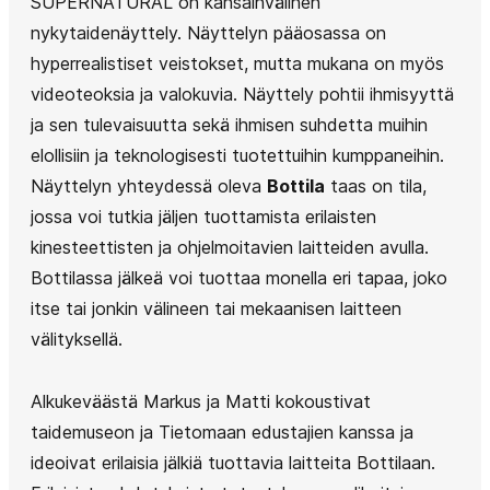
SUPERNATURAL on kansainvälinen
nykytaidenäyttely. Näyttelyn pääosassa on
hyperrealistiset veistokset, mutta mukana on myös
videoteoksia ja valokuvia. Näyttely pohtii ihmisyyttä
ja sen tulevaisuutta sekä ihmisen suhdetta muihin
elollisiin ja teknologisesti tuotettuihin kumppaneihin.
Näyttelyn yhteydessä oleva
Bottila
taas on tila,
jossa voi tutkia jäljen tuottamista erilaisten
kinesteettisten ja ohjelmoitavien laitteiden avulla.
Bottilassa jälkeä voi tuottaa monella eri tapaa, joko
itse tai jonkin välineen tai mekaanisen laitteen
välityksellä.
Alkukeväästä Markus ja Matti kokoustivat
taidemuseon ja Tietomaan edustajien kanssa ja
ideoivat erilaisia jälkiä tuottavia laitteita Bottilaan.