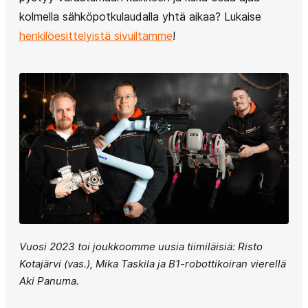
kolmella sähköpotkulaudalla yhtä aikaa? Lukaise
henkilöesittelyistä sivuiltamme
!
Vuosi 2023 toi joukkoomme uusia tiimiläisiä: Risto
Kotajärvi (vas.), Mika Taskila ja B1-robottikoiran vierellä
Aki Panuma.