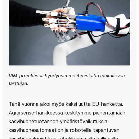
RIM-projektissa hyödynsimme ihmiskättä mukailevaa
tarttujaa.
Tänä vuonna alkoi myös kaksi uutta EU-hanketta.
Agrarsense-hankkeessa keskitymme pienentämään
kasvihuonetuotannon ympäristövaikutuksia
kasvihuoneautomaation ja roboteilla tapahtuvan
kasvihuonelogistiikan tehokkaammalla hallinnalla.