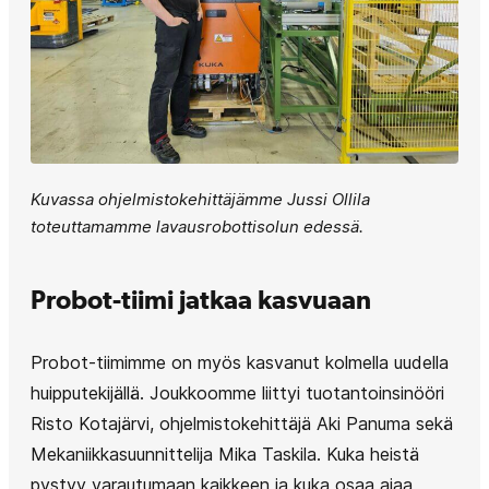
Kuvassa ohjelmistokehittäjämme Jussi Ollila
toteuttamamme lavausrobottisolun edessä.
Probot-tiimi jatkaa kasvuaan
Probot-tiimimme on myös kasvanut kolmella uudella
huipputekijällä. Joukkoomme liittyi tuotantoinsinööri
Risto Kotajärvi, ohjelmistokehittäjä Aki Panuma sekä
Mekaniikkasuunnittelija Mika Taskila. Kuka heistä
pystyy varautumaan kaikkeen ja kuka osaa ajaa