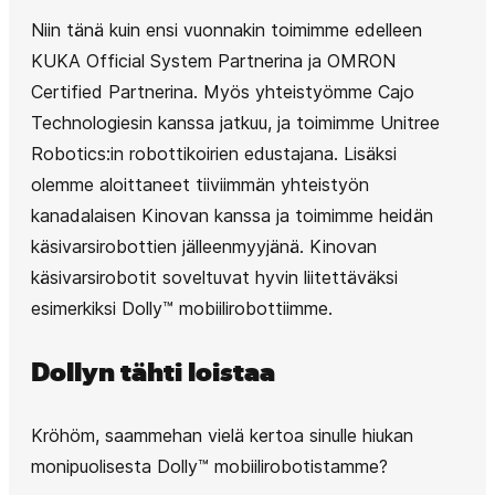
Niin tänä kuin ensi vuonnakin toimimme edelleen
KUKA Official System Partnerina ja OMRON
Certified Partnerina. Myös yhteistyömme Cajo
Technologiesin kanssa jatkuu, ja toimimme Unitree
Robotics:in robottikoirien edustajana. Lisäksi
olemme aloittaneet tiiviimmän yhteistyön
kanadalaisen Kinovan kanssa ja toimimme heidän
käsivarsirobottien jälleenmyyjänä. Kinovan
käsivarsirobotit soveltuvat hyvin liitettäväksi
esimerkiksi Dolly™ mobiilirobottiimme.
Dollyn tähti loistaa
Kröhöm, saammehan vielä kertoa sinulle hiukan
monipuolisesta Dolly™ mobiilirobotistamme?