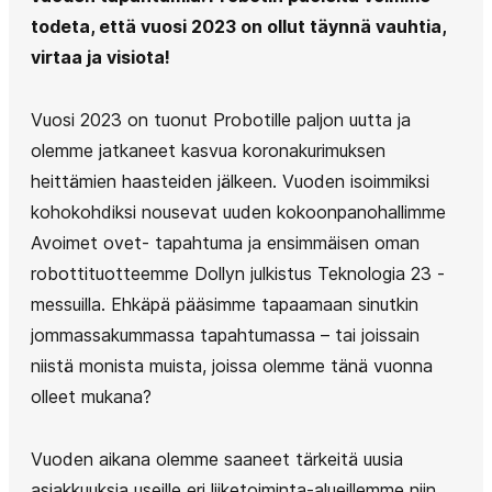
todeta, että vuosi 2023 on ollut täynnä vauhtia,
virtaa ja visiota!
Vuosi 2023 on tuonut Probotille paljon uutta ja
olemme jatkaneet kasvua koronakurimuksen
heittämien haasteiden jälkeen. Vuoden isoimmiksi
kohokohdiksi nousevat uuden kokoonpanohallimme
Avoimet ovet- tapahtuma ja ensimmäisen oman
robottituotteemme Dollyn julkistus Teknologia 23 -
messuilla. Ehkäpä pääsimme tapaamaan sinutkin
jommassakummassa tapahtumassa – tai joissain
niistä monista muista, joissa olemme tänä vuonna
olleet mukana?
Vuoden aikana olemme saaneet tärkeitä uusia
asiakkuuksia useille eri liiketoiminta-alueillemme niin