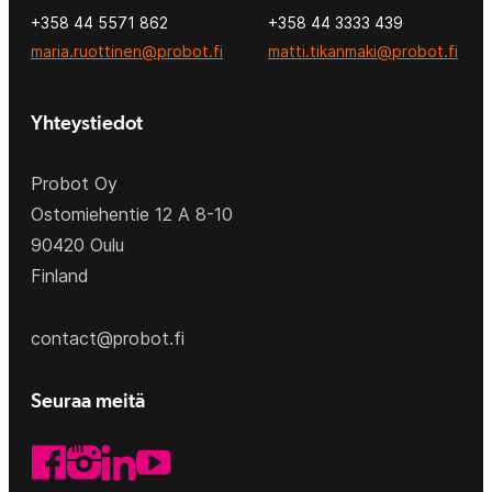
+358 44 5571 862
+358 44 3333 439
maria.ruottinen@probot.fi
matti.tikanmaki@probot.fi
Yhteystiedot
Probot Oy
Ostomiehentie 12 A 8-10
90420 Oulu
Finland
contact@probot.fi
Seuraa meitä
LinkedIn
Facebook
Instagram
YouTube