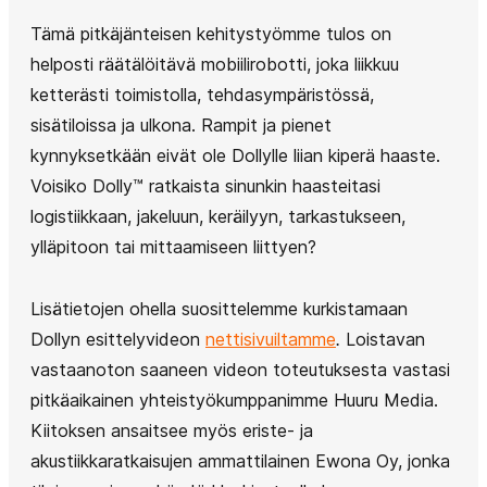
Tämä pitkäjänteisen kehitystyömme tulos on
helposti räätälöitävä mobiilirobotti, joka liikkuu
ketterästi toimistolla, tehdasympäristössä,
sisätiloissa ja ulkona. Rampit ja pienet
kynnyksetkään eivät ole Dollylle liian kiperä haaste.
Voisiko Dolly™ ratkaista sinunkin haasteitasi
logistiikkaan, jakeluun, keräilyyn, tarkastukseen,
ylläpitoon tai mittaamiseen liittyen?
Lisätietojen ohella suosittelemme kurkistamaan
Dollyn esittelyvideon
nettisivuiltamme
.
Loistavan
vastaanoton saaneen videon toteutuksesta vastasi
pitkäaikainen yhteistyökumppanimme Huuru Media.
Kiitoksen ansaitsee myös eriste- ja
akustiikkaratkaisujen ammattilainen Ewona Oy, jonka