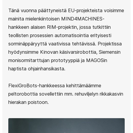
Tänä vuonna päättyneistä EU-projekteista voisimme
mainita mielenkiintoisen MIND4MACHINES-
hankkeen alaisen RIM-projektin, jossa tutkittiin
teollisten prosessien automatisointia erityisesti
sorminäppäryyttä vaativissa tehtävissä. Projektissa
hyödynsimme Kinovan käsivarsirobottia, Siemensin
monisormitarttujan prototyyppiä ja MAGOSin
haptista ohjainhansikasta.
FlexiGroBots-hankkeessa kehittämäämme
peltorobottia sovellettiin mm. rehuviljelyn rikkakasvin
hierakan poistoon.