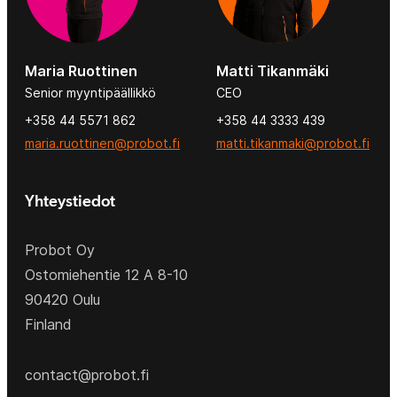
Maria Ruottinen
Matti Tikanmäki
Senior myyntipäällikkö
CEO
+358 44 5571 862
+358 44 3333 439
maria.ruottinen@probot.fi
matti.tikanmaki@probot.fi
Yhteystiedot
Probot Oy
Ostomiehentie 12 A 8-10
90420 Oulu
Finland
contact@probot.fi