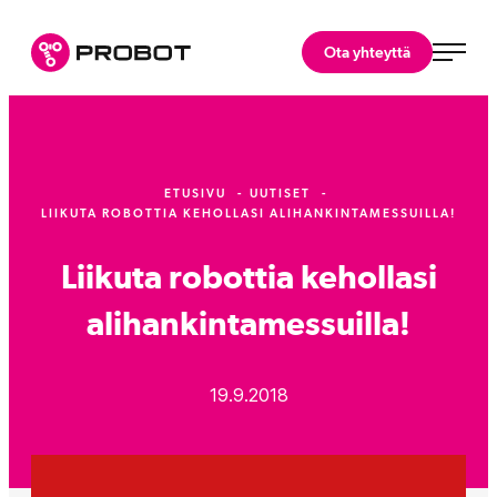
Siirry
suoraan
Probot Oy
Ota yhteyttä
sisältöön
Asiantuntijasi
robotiikkaratkaisuihin.
ETUSIVU
UUTISET
LIIKUTA ROBOTTIA KEHOLLASI ALIHANKINTAMESSUILLA!
Liikuta robottia kehollasi
alihankintamessuilla!
19.9.2018