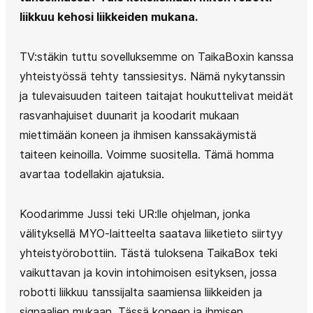
liikkuu kehosi liikkeiden mukana.
TV:stäkin tuttu sovelluksemme on TaikaBoxin kanssa
yhteistyössä tehty tanssiesitys. Nämä nykytanssin
ja tulevaisuuden taiteen taitajat houkuttelivat meidät
rasvanhajuiset duunarit ja koodarit mukaan
miettimään koneen ja ihmisen kanssakäymistä
taiteen keinoilla. Voimme suositella. Tämä homma
avartaa todellakin ajatuksia.
Koodarimme Jussi teki UR:lle ohjelman, jonka
välityksellä MYO-laitteelta saatava liiketieto siirtyy
yhteistyörobottiin. Tästä tuloksena TaikaBox teki
vaikuttavan ja kovin intohimoisen esityksen, jossa
robotti liikkuu tanssijalta saamiensa liikkeiden ja
signaalien mukaan. Tässä koneen ja ihmisen