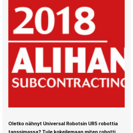
Oletko nähnyt Universal Robotsin UR5 robottia
tanssimassa? Tule kokeilemaan miten robotti