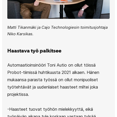
Matti Tikanmäki ja Cajo Technologiesin toimitusjohtaja
Niko Karsikas.
Haastava työ palkitsee
Automaatioinsinööri Toni Autio on ollut töissä
Probot-tiimissä huhtikuusta 2021 alkaen. Hänen
mukaansa parasta työssä on ollut monipuoliset
työtehtävät ja uudenlaiset haasteet miltei joka
projektissa.
-Haasteet tuovat työhön mielekkyyttä, eikä
työpäivän aikana tule koskaan vastaan tylsää