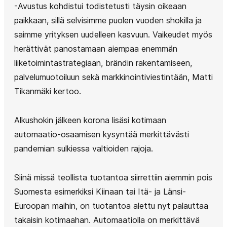
-Avustus kohdistui todistetusti täysin oikeaan
paikkaan, sillä selvisimme puolen vuoden shokilla ja
saimme yrityksen uudelleen kasvuun. Vaikeudet myös
herättivät panostamaan aiempaa enemmän
liiketoimintastrategiaan, brändin rakentamiseen,
palvelumuotoiluun sekä markkinointiviestintään, Matti
Tikanmäki kertoo.
Alkushokin jälkeen korona lisäsi kotimaan
automaatio-osaamisen kysyntää merkittävästi
pandemian sulkiessa valtioiden rajoja.
Siinä missä teollista tuotantoa siirrettiin aiemmin pois
Suomesta esimerkiksi Kiinaan tai Itä- ja Länsi-
Euroopan maihin, on tuotantoa alettu nyt palauttaa
takaisin kotimaahan. Automaatiolla on merkittävä