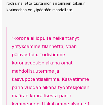
rooli siinä, että tuotannon siirtäminen takaisin
kotimaahan on ylipäätään mahdollista.
”Korona ei lopulta heikentänyt
yrityksemme tilannetta, vaan
päinvastoin. Todistimme
koronavuosien aikana omat
mahdollisuutemme ja
kasvupotentiaalimme. Kasvatimme
parin vuoden aikana työntekijöiden
määrän kourallisesta pariin
kymmeneen. Uskallamme aivan eri