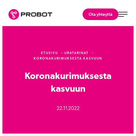
Siirry
suoraan
Probot Oy
Ota yhteyttä
sisältöön
Asiantuntijasi
robotiikkaratkaisuihin.
ETUSIVU
URATARINAT
KORONAKURIMUKSESTA KASVUUN
Koronakurimuksesta
kasvuun
22.11.2022