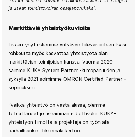
Probot-tiimi on lähivuosien aikana kasvanut 20 hengen
ja usean toimistokoiran osaajaporukaksi.
Merkittäviä yhteistyökuvioita
Lisääntynyt uskomme yrityksen tulevaisuuteen lisäsi
rohkeutta myös kasvattaa yhteistyötä alan
merkittävien toimijoiden kanssa. Vuonna 2020
saimme KUKA System Partner -kumppanuuden ja
syksyllä 2021 solmimme OMRON Certified Partner -
sopimuksen.
-Vaikka yhteistyö on vasta alussa, olemme
toteuttaneet jo useamman robottisolun KUKA-
yhteistyön tiimoilta ja projekteja on työn alla
parhaillaankin, Tikanmäki kertoo.