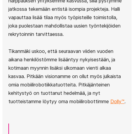
harppauksen yrityksemme kasvussa, sillä pystymme
jatkossa tekemään entistä isompia projekteja. Halli
vapauttaa lisää tilaa myös työpisteille toimistolla,
joka puolestaan mahdollistaa uusien työntekijöiden
rekrytoinnin tarvittaessa.
Tikanmäki uskoo, että seuraavan viiden vuoden
aikana henkilöstömme lisääntyy nykyisestään, ja
kotimaan myynnin lisäksi ulkomaan vienti alkaa
kasvaa. Pitkään visionamme on ollut myös julkaista
omia mobiilirobotiikkatuotteita. Pitkäjänteinen
kehitystyö on tuottanut hedelmää, ja nyt
tuotteistamme löytyy oma mobiilirobottimme
Dolly™
.