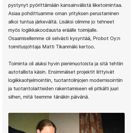
pystynyt pyörittämään kansainvälistä liiketoimintaa.
Asiaa pohdittuamme oman yrityksen perustaminen
alkoi tuntua järkevältä. Lisäksi olimme jo tehneet
myös logiikkakoodausta eräälle toimijalle.
Osaamisellemme oli selvästi kysyntää, Probot Oy:n
toimitusjohtaja Matti Tikanmäki kertoo.
Toiminta oli aluksi hyvin pienimuotoista ja sitä tehtiin
autotallista käsin. Ensimmäiset projektit liittyivät
logiikkaohjelmointiin, tuotantolinjojen modernisointiin
ja tuotantolaitteiden rakentamiseen eli pitkälti juuri
siihen, mitä teemme tänäkin päivänä.