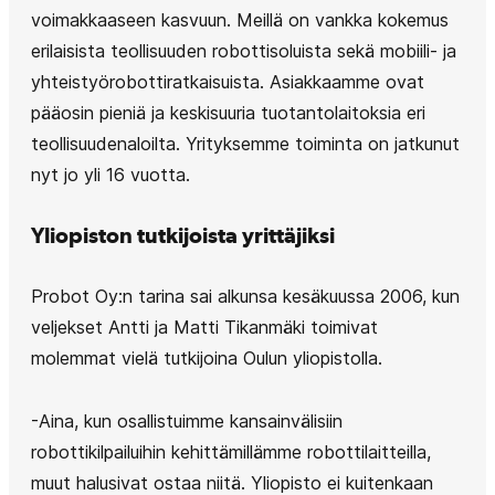
voimakkaaseen kasvuun. Meillä on vankka kokemus
erilaisista teollisuuden robottisoluista sekä mobiili- ja
yhteistyörobottiratkaisuista. Asiakkaamme ovat
pääosin pieniä ja keskisuuria tuotantolaitoksia eri
teollisuudenaloilta. Yrityksemme toiminta on jatkunut
nyt jo yli 16 vuotta.
Yliopiston tutkijoista yrittäjiksi
Probot Oy:n tarina sai alkunsa kesäkuussa 2006, kun
veljekset Antti ja Matti Tikanmäki toimivat
molemmat vielä tutkijoina Oulun yliopistolla.
-Aina, kun osallistuimme kansainvälisiin
robottikilpailuihin kehittämillämme robottilaitteilla,
muut halusivat ostaa niitä. Yliopisto ei kuitenkaan