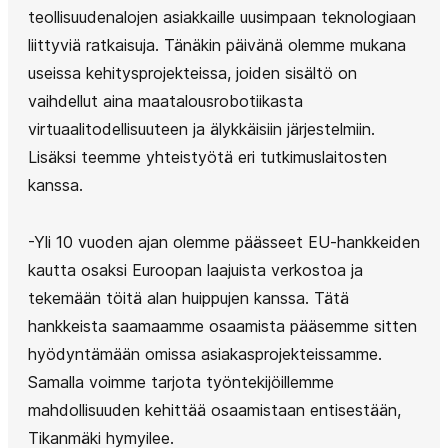
teollisuudenalojen asiakkaille uusimpaan teknologiaan
liittyviä ratkaisuja. Tänäkin päivänä olemme mukana
useissa kehitysprojekteissa, joiden sisältö on
vaihdellut aina maatalousrobotiikasta
virtuaalitodellisuuteen ja älykkäisiin järjestelmiin.
Lisäksi teemme yhteistyötä eri tutkimuslaitosten
kanssa.
-Yli 10 vuoden ajan olemme päässeet EU-hankkeiden
kautta osaksi Euroopan laajuista verkostoa ja
tekemään töitä alan huippujen kanssa. Tätä
hankkeista saamaamme osaamista pääsemme sitten
hyödyntämään omissa asiakasprojekteissamme.
Samalla voimme tarjota työntekijöillemme
mahdollisuuden kehittää osaamistaan entisestään,
Tikanmäki hymyilee.