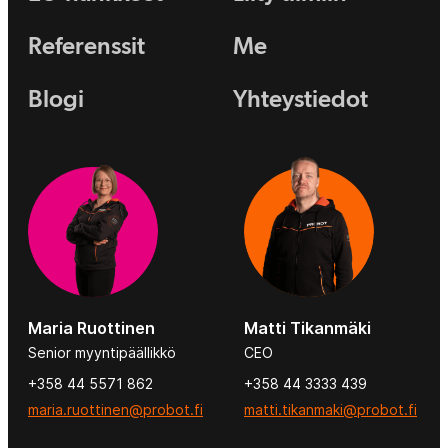
Referenssit
Me
Blogi
Yhteystiedot
Maria Ruottinen
Matti Tikanmäki
Senior myyntipäällikkö
CEO
+358 44 5571 862
+358 44 3333 439
maria.ruottinen@probot.fi
matti.tikanmaki@probot.fi