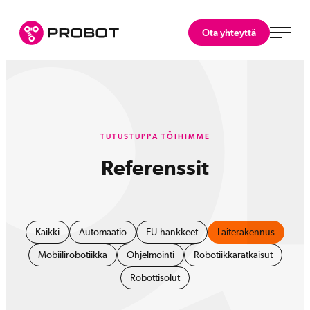
Siirry
suoraan
Probot Oy
Ota yhteyttä
sisältöön
Asiantuntijasi
robotiikkaratkaisuihin.
TUTUSTUPPA TÖIHIMME
Referenssit
Kaikki
Automaatio
EU-hankkeet
Laiterakennus
Mobiilirobotiikka
Ohjelmointi
Robotiikkaratkaisut
Robottisolut