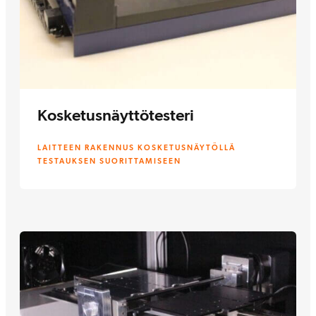
Kosketusnäyttötesteri
LAITTEEN RAKENNUS KOSKETUSNÄYTÖLLÄ
TESTAUKSEN SUORITTAMISEEN