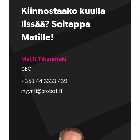
Kiinnostaako kuulla
lissää? Soitappa
Matille!
Matti Tikanmäki
CEO
+358 44 3333 439
myynti@probot.fi