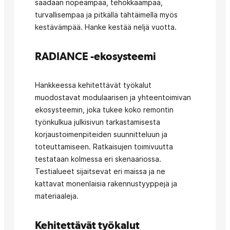
saadaan nopeampaa, tehokkaampaa,
turvallisempaa ja pitkällä tähtäimellä myös
kestävämpää. Hanke kestää neljä vuotta.
RADIANCE -ekosysteemi
Hankkeessa kehitettävät työkalut
muodostavat modulaarisen ja yhteentoimivan
ekosysteemin, joka tukee koko remontin
työnkulkua julkisivun tarkastamisesta
korjaustoimenpiteiden suunnitteluun ja
toteuttamiseen. Ratkaisujen toimivuutta
testataan kolmessa eri skenaariossa.
Testialueet sijaitsevat eri maissa ja ne
kattavat monenlaisia rakennustyyppejä ja
materiaaleja.
Kehitettävät työkalut