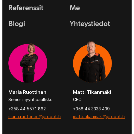
Referenssit
Me
Blogi
Yhteystiedot
Maria Ruottinen
Matti Tikanmäki
Senior myyntipäällikkö
CEO
+358 44 5571 862
+358 44 3333 439
maria.ruottinen@probot.fi
matti.tikanmaki@probot.fi