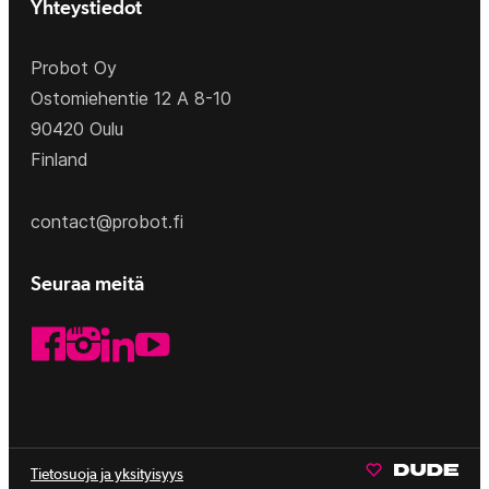
Yhteystiedot
Probot Oy
Ostomiehentie 12 A 8-10
90420 Oulu
Finland
contact@probot.fi
Seuraa meitä
LinkedIn
Facebook
Instagram
YouTube
Tietosuoja ja yksityisyys